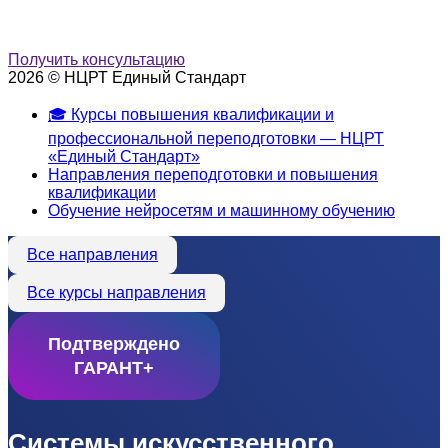
Получить консультацию
2026 © НЦРТ Единый Стандарт
🎓 Курсы повышения квалификации и
профессиональной переподготовки — НЦРТ
«Единый Стандарт»
Направления переподготовки и повышения
квалификации
Обучение нейросетям и машинному обучению
Все направления
Все курсы направления
Подтверждено
ГАРАНТ+
Системы искусственного