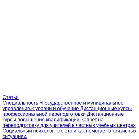
Статьи
Специальность «Государственное и муниципальное
управление»: уровни и обучение
Дистанционные курсы
профессиональной переподготовки
Дистанционные
курсы повышения квалификации
Запрет на
переподготовку для учителей в частных учебных центрах
Социальный психолог: кто это и как помогает в кризисных
ситуациях.