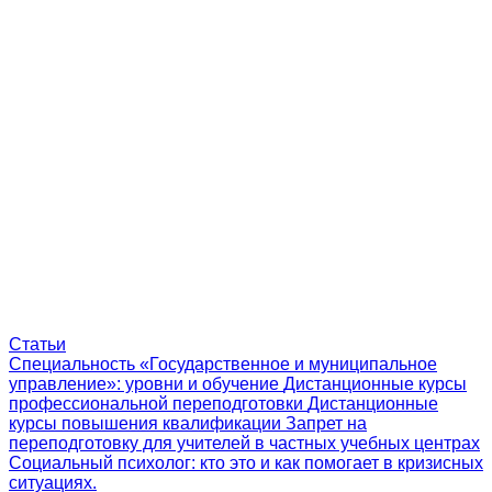
Статьи
Специальность «Государственное и муниципальное
управление»: уровни и обучение
Дистанционные курсы
профессиональной переподготовки
Дистанционные
курсы повышения квалификации
Запрет на
переподготовку для учителей в частных учебных центрах
Социальный психолог: кто это и как помогает в кризисных
ситуациях.