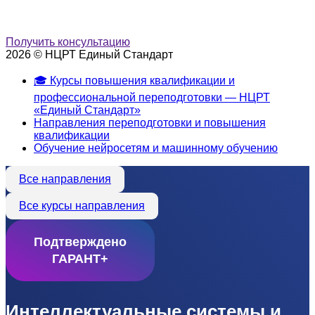
Получить консультацию
2026 © НЦРТ Единый Стандарт
🎓 Курсы повышения квалификации и
профессиональной переподготовки — НЦРТ
«Единый Стандарт»
Направления переподготовки и повышения
квалификации
Обучение нейросетям и машинному обучению
Все направления
Все курсы направления
Подтверждено
ГАРАНТ+
Интеллектуальные системы и