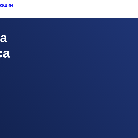
кации
а
са