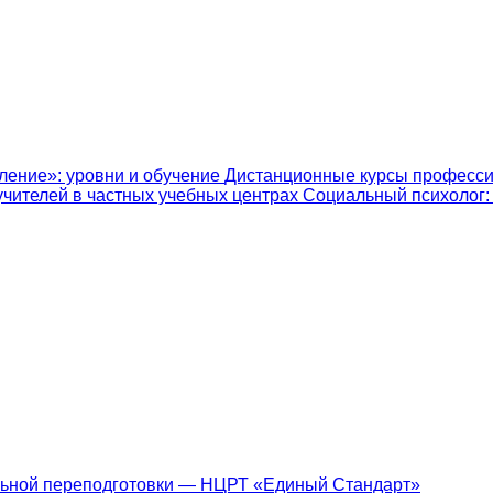
ление»: уровни и обучение
Дистанционные курсы професси
учителей в частных учебных центрах
Социальный психолог: к
ьной переподготовки — НЦРТ «Единый Стандарт»