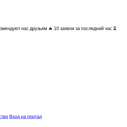
омендуют нас друзьям
🔥 10 заявок за последний час ⏳
ство
Вход на портал