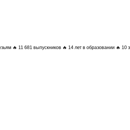
узьям
🔥 11 681 выпускников
🔥 14 лет в образовании
🔥 10 