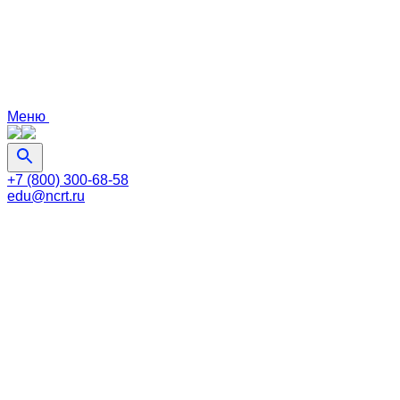
Меню
+7 (800) 300-68-58
edu@ncrt.ru