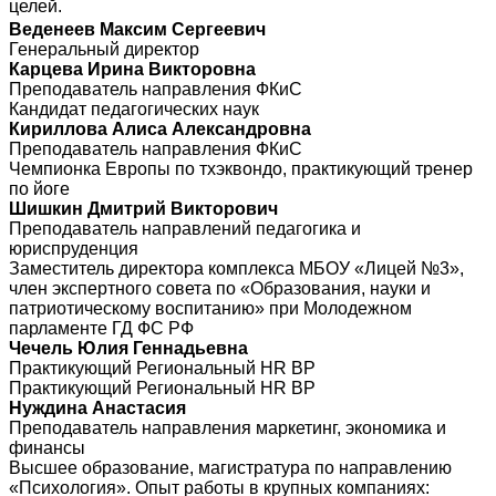
целей.
Веденеев Максим Сергеевич
Генеральный директор
Карцева Ирина Викторовна
Преподаватель направления ФКиС
Кандидат педагогических наук
Кириллова Алиса Александровна
Преподаватель направления ФКиС
Чемпионка Европы по тхэквондо, практикующий тренер
по йоге
Шишкин Дмитрий Викторович
Преподаватель направлений педагогика и
юриспруденция
Заместитель директора комплекса МБОУ «Лицей №3»,
член экспертного совета по «Образования, науки и
патриотическому воспитанию» при Молодежном
парламенте ГД ФС РФ
Чечель Юлия Геннадьевна
Практикующий Региональный HR BP
Практикующий Региональный HR BP
Нуждина Анастасия
Преподаватель направления маркетинг, экономика и
финансы
Высшее образование, магистратура по направлению
«Психология». Опыт работы в крупных компаниях: