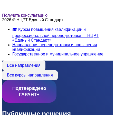
Получить консультацию
2026 © НЦРТ Единый Стандарт
🎓 Курсы повышения квалификации и
профессиональной переподготовки — НЦРТ
«Единый Стандарт»
Направления переподготовки и повышения
квалификации
Государственное и муниципальное управление
Все направления
Все курсы направления
Подтверждено
ГАРАНТ+
Публичные решения