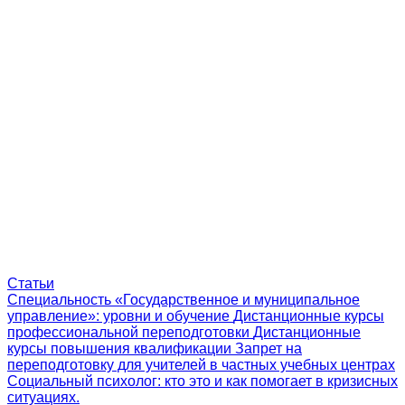
Статьи
Специальность «Государственное и муниципальное
управление»: уровни и обучение
Дистанционные курсы
профессиональной переподготовки
Дистанционные
курсы повышения квалификации
Запрет на
переподготовку для учителей в частных учебных центрах
Социальный психолог: кто это и как помогает в кризисных
ситуациях.