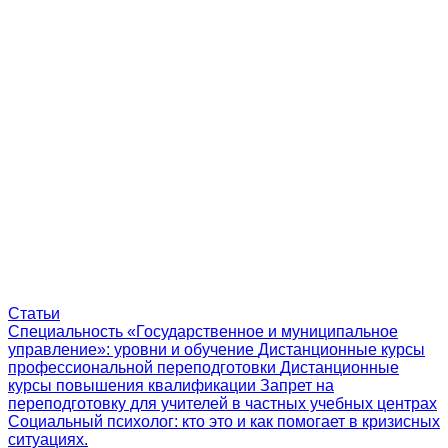
Статьи
Специальность «Государственное и муниципальное
управление»: уровни и обучение
Дистанционные курсы
профессиональной переподготовки
Дистанционные
курсы повышения квалификации
Запрет на
переподготовку для учителей в частных учебных центрах
Социальный психолог: кто это и как помогает в кризисных
ситуациях.