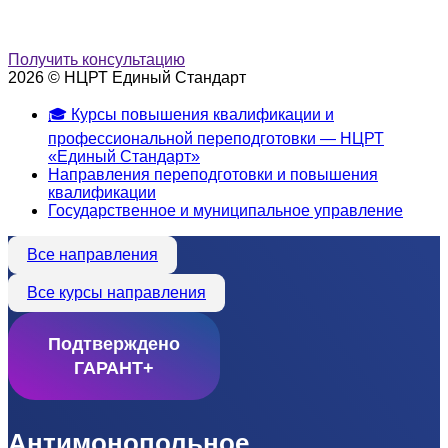
Получить консультацию
2026 © НЦРТ Единый Стандарт
🎓 Курсы повышения квалификации и
профессиональной переподготовки — НЦРТ
«Единый Стандарт»
Направления переподготовки и повышения
квалификации
Государственное и муниципальное управление
Все направления
Все курсы направления
Подтверждено
ГАРАНТ+
Антимонопольное