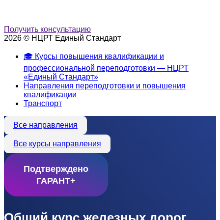
Получить консультацию
2026 © НЦРТ Единый Стандарт
🎓 Курсы повышения квалификации и
профессиональной переподготовки — НЦРТ
«Единый Стандарт»
Направления переподготовки и повышения
квалификации
Транспорт
Все направления
Все курсы направления
Подтверждено
ГАРАНТ+
Общий курс железных дорог