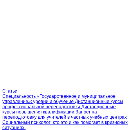
Статьи
Специальность «Государственное и муниципальное
управление»: уровни и обучение
Дистанционные курсы
профессиональной переподготовки
Дистанционные
курсы повышения квалификации
Запрет на
переподготовку для учителей в частных учебных центрах
Социальный психолог: кто это и как помогает в кризисных
ситуациях.