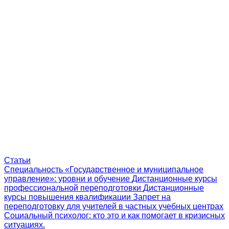
Статьи
Специальность «Государственное и муниципальное
управление»: уровни и обучение
Дистанционные курсы
профессиональной переподготовки
Дистанционные
курсы повышения квалификации
Запрет на
переподготовку для учителей в частных учебных центрах
Социальный психолог: кто это и как помогает в кризисных
ситуациях.