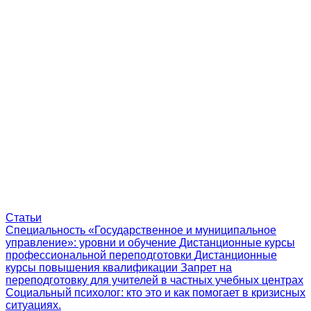
Статьи
Специальность «Государственное и муниципальное
управление»: уровни и обучение
Дистанционные курсы
профессиональной переподготовки
Дистанционные
курсы повышения квалификации
Запрет на
переподготовку для учителей в частных учебных центрах
Социальный психолог: кто это и как помогает в кризисных
ситуациях.