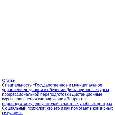
Статьи
Специальность «Государственное и муниципальное
управление»: уровни и обучение
Дистанционные курсы
профессиональной переподготовки
Дистанционные
курсы повышения квалификации
Запрет на
переподготовку для учителей в частных учебных центрах
Социальный психолог: кто это и как помогает в кризисных
ситуациях.