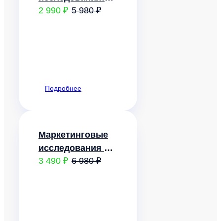
2 990 ₽
5 980 ₽
теория и
практика
Подробнее
Маркетинговые
исследования и
3 490 ₽
6 980 ₽
ситуационный
анализ