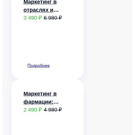
Маркетинг в
отраслях и
3 490 ₽
6 980 ₽
сферах
деятельности
Подробнее
Маркетинг в
фармации:
2 490 ₽
4 980 ₽
методология
исследований
фармацевтического
рынка