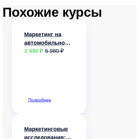
Похожие курсы
Маркетинг на
автомобильном
2 990 ₽
5 980 ₽
транспорте
Подробнее
Маркетинговые
исследования: