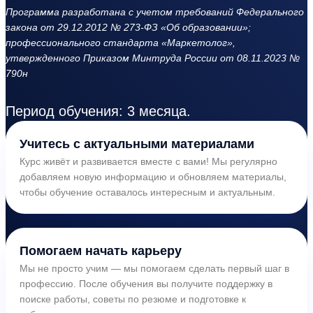
Программа разработана с учетом требований Федерального
закона от 29.12.2012 № 273-ФЗ «Об образовании»;
профессионального стандарта «Маркетолог»,
утвержденного Приказом Минтруда России от 08.11.2023 №
790н
Период обучения: 3 месяца.
Учитесь с актуальными материалами
Курс живёт и развивается вместе с вами! Мы регулярно
добавляем новую информацию и обновляем материалы,
чтобы обучение оставалось интересным и актуальным.
Помогаем начать карьеру
Мы не просто учим — мы помогаем сделать первый шаг в
профессию. После обучения вы получите поддержку в
поиске работы, советы по резюме и подготовке к