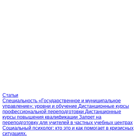
Статьи
Специальность «Государственное и муниципальное
управление»: уровни и обучение
Дистанционные курсы
профессиональной переподготовки
Дистанционные
курсы повышения квалификации
Запрет на
переподготовку для учителей в частных учебных центрах
Социальный психолог: кто это и как помогает в кризисных
ситуациях.