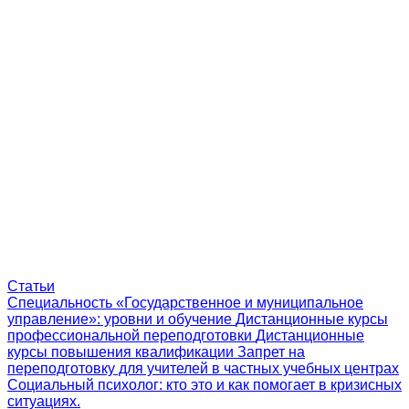
Статьи
Специальность «Государственное и муниципальное
управление»: уровни и обучение
Дистанционные курсы
профессиональной переподготовки
Дистанционные
курсы повышения квалификации
Запрет на
переподготовку для учителей в частных учебных центрах
Социальный психолог: кто это и как помогает в кризисных
ситуациях.