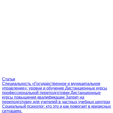
Статьи
Специальность «Государственное и муниципальное
управление»: уровни и обучение
Дистанционные курсы
профессиональной переподготовки
Дистанционные
курсы повышения квалификации
Запрет на
переподготовку для учителей в частных учебных центрах
Социальный психолог: кто это и как помогает в кризисных
ситуациях.