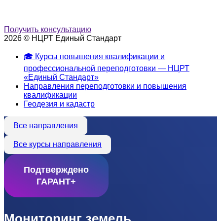
Получить консультацию
2026 © НЦРТ Единый Стандарт
🎓 Курсы повышения квалификации и
профессиональной переподготовки — НЦРТ
«Единый Стандарт»
Направления переподготовки и повышения
квалификации
Геодезия и кадастр
Все направления
Все курсы направления
Подтверждено
ГАРАНТ+
Мониторинг земель