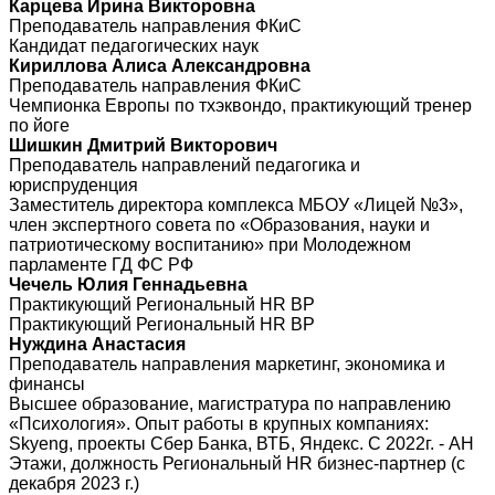
Карцева Ирина Викторовна
Преподаватель направления ФКиС
Кандидат педагогических наук
Кириллова Алиса Александровна
Преподаватель направления ФКиС
Чемпионка Европы по тхэквондо, практикующий тренер
по йоге
Шишкин Дмитрий Викторович
Преподаватель направлений педагогика и
юриспруденция
Заместитель директора комплекса МБОУ «Лицей №3»,
член экспертного совета по «Образования, науки и
патриотическому воспитанию» при Молодежном
парламенте ГД ФС РФ
Чечель Юлия Геннадьевна
Практикующий Региональный HR BP
Практикующий Региональный HR BP
Нуждина Анастасия
Преподаватель направления маркетинг, экономика и
финансы
Высшее образование, магистратура по направлению
«Психология». Опыт работы в крупных компаниях:
Skyeng, проекты Сбер Банка, ВТБ, Яндекс. С 2022г. - АН
Этажи, должность Региональный HR бизнес-партнер (с
декабря 2023 г.)