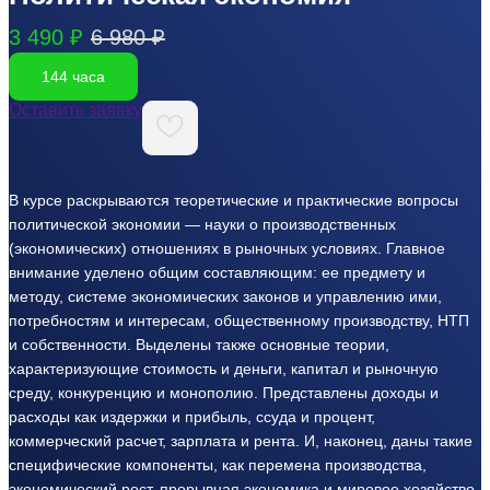
3 490 ₽
6 980 ₽
144 часа
Оставить заявку
В курсе раскрываются теоретические и практические вопросы
политической экономии — науки о производственных
(экономических) отношениях в рыночных условиях. Главное
внимание уделено общим составляющим: ее предмету и
методу, системе экономических законов и управлению ими,
потребностям и интересам, общественному производству, НТП
и собственности. Выделены также основные теории,
характеризующие стоимость и деньги, капитал и рыночную
среду, конкуренцию и монополию. Представлены доходы и
расходы как издержки и прибыль, ссуда и процент,
коммерческий расчет, зарплата и рента. И, наконец, даны такие
специфические компоненты, как перемена производства,
экономический рост, прорывная экономика и мировое хозяйство.