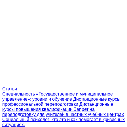
Статьи
Специальность «Государственное и муниципальное
управление»: уровни и обучение
Дистанционные курсы
профессиональной переподготовки
Дистанционные
курсы повышения квалификации
Запрет на
переподготовку для учителей в частных учебных центрах
Социальный психолог: кто это и как помогает в кризисных
ситуациях.