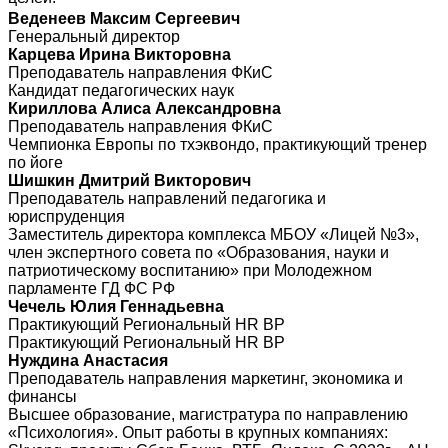
Веденеев Максим Сергеевич
Генеральный директор
Карцева Ирина Викторовна
Преподаватель направления ФКиС
Кандидат педагогических наук
Кириллова Алиса Александровна
Преподаватель направления ФКиС
Чемпионка Европы по тхэквондо, практикующий тренер
по йоге
Шишкин Дмитрий Викторович
Преподаватель направлений педагогика и
юриспруденция
Заместитель директора комплекса МБОУ «Лицей №3»,
член экспертного совета по «Образования, науки и
патриотическому воспитанию» при Молодежном
парламенте ГД ФС РФ
Чечель Юлия Геннадьевна
Практикующий Региональный HR BP
Практикующий Региональный HR BP
Нуждина Анастасия
Преподаватель направления маркетинг, экономика и
финансы
Высшее образование, магистратура по направлению
«Психология». Опыт работы в крупных компаниях: