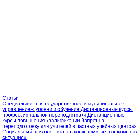
Статьи
Специальность «Государственное и муниципальное
управление»: уровни и обучение
Дистанционные курсы
профессиональной переподготовки
Дистанционные
курсы повышения квалификации
Запрет на
переподготовку для учителей в частных учебных центрах
Социальный психолог: кто это и как помогает в кризисных
ситуациях.