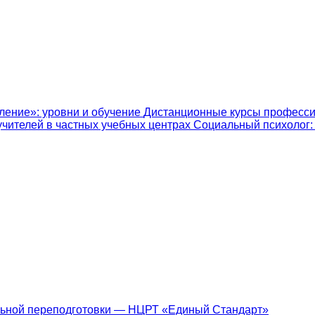
ление»: уровни и обучение
Дистанционные курсы професси
учителей в частных учебных центрах
Социальный психолог: к
ьной переподготовки — НЦРТ «Единый Стандарт»