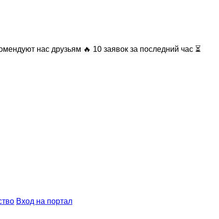
омендуют нас друзьям
🔥 10 заявок за последний час ⏳
ство
Вход на портал