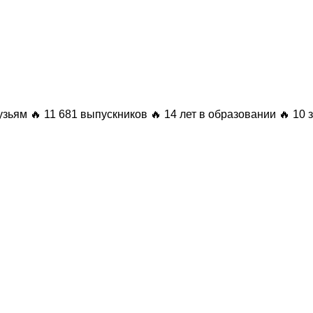
узьям
🔥 11 681 выпускников
🔥 14 лет в образовании
🔥 10 