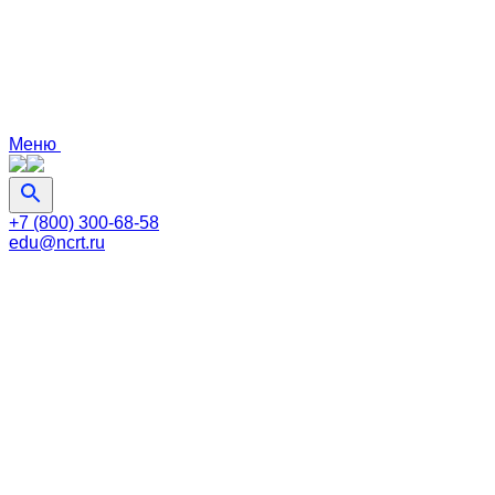
Меню
+7 (800) 300-68-58
edu@ncrt.ru