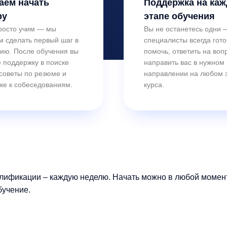
аем начать
Поддержка на ка
ру
этапе обучения
росто учим — мы
Вы не останетесь одни
м сделать первый шаг в
специалисты всегда гот
ию. После обучения вы
помочь, ответить на воп
 поддержку в поиске
направить вас в нужном
 советы по резюме и
направлении на любом 
ке к собеседованиям.
курса.
лификации – каждую неделю. Начать можно в любой момент.
бучение.