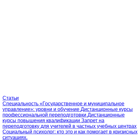
Статьи
Специальность «Государственное и муниципальное
управление»: уровни и обучение
Дистанционные курсы
профессиональной переподготовки
Дистанционные
курсы повышения квалификации
Запрет на
переподготовку для учителей в частных учебных центрах
Социальный психолог: кто это и как помогает в кризисных
ситуациях.