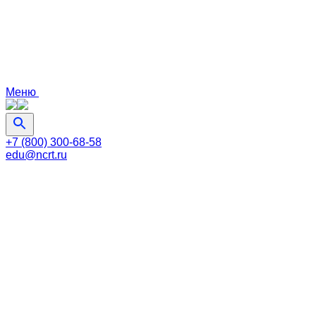
Меню
+7 (800) 300-68-58
edu@ncrt.ru