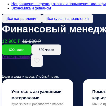
Направления переподготовки и повышения квалифи
Экономика и финансы
Все направления
Все курсы направления
Финансовый менедж
12 900 ₽
19 900 ₽
600 часов
320 часов
Оставить заявку
Цели и задачи курса: Учебный план:
Учитесь с актуальными
Помог
материалами
карье
Курс живёт и развивается вместе
Мы не п