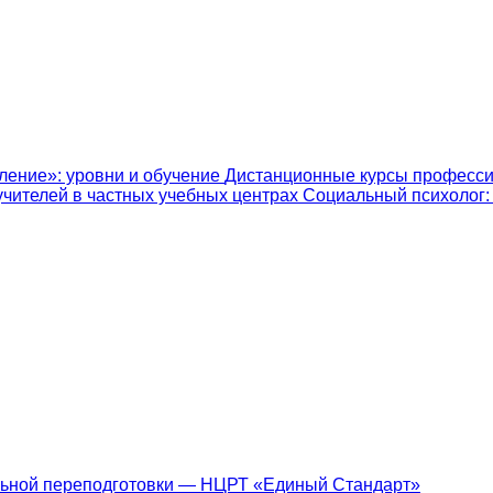
ление»: уровни и обучение
Дистанционные курсы професси
учителей в частных учебных центрах
Социальный психолог: к
ьной переподготовки — НЦРТ «Единый Стандарт»