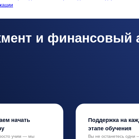
кации
мент и финансовый 
аем начать
Поддержка на ка
ру
этапе обучения
росто учим — мы
Вы не останетесь одни