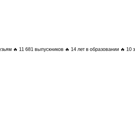
узьям
🔥 11 681 выпускников
🔥 14 лет в образовании
🔥 10 