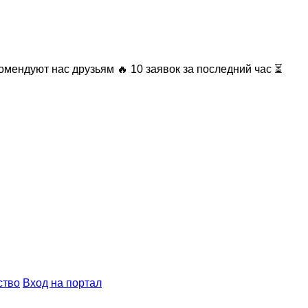
омендуют нас друзьям
🔥 10 заявок за последний час ⏳
ство
Вход на портал