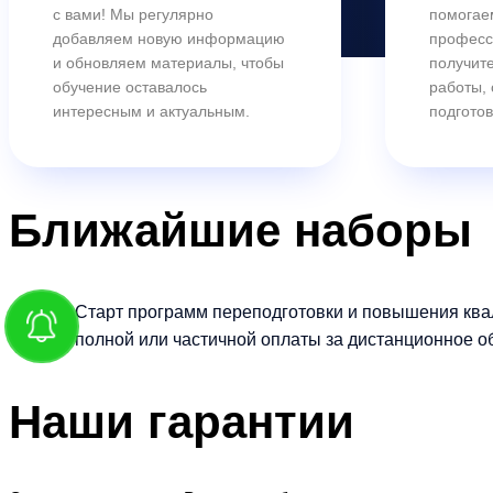
с вами! Мы регулярно
помогае
добавляем новую информацию
професс
и обновляем материалы, чтобы
получите
обучение оставалось
работы,
интересным и актуальным.
подготов
Ближайшие
наборы
Старт программ переподготовки и повышения ква
полной или частичной оплаты за дистанционное о
Наши
гарантии