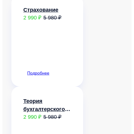
Страхование
2 990 ₽
5 980 ₽
Подробнее
Теория
бухгалтерского
2 990 ₽
5 980 ₽
учета