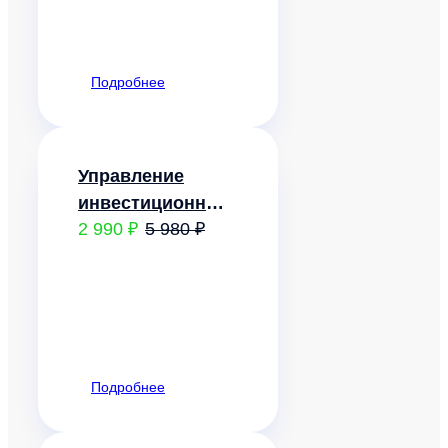
Подробнее
Управление
инвестиционным
2 990 ₽
5 980 ₽
проектом
Подробнее