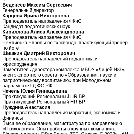
Веденеев Максим Сергеевич
Генеральный директор
Карцева Ирина Викторовна
Преподаватель направления ФКиС
Кандидат педагогических наук
Кириллова Алиса Александровна
Преподаватель направления ФКиС
Чемпионка Европы по тхэквондо, практикующий тренер
по йоге
Шишкин Дмитрий Викторович
Преподаватель направлений педагогика и
юриспруденция
Заместитель директора комплекса МБОУ «Лицей №3»,
член экспертного совета по «Образования, науки и
патриотическому воспитанию» при Молодежном
парламенте ГД ФС РФ
Чечель Юлия Геннадьевна
Практикующий Региональный HR BP
Практикующий Региональный HR BP
Нуждина Анастасия
Преподаватель направления маркетинг, экономика и
финансы
Высшее образование, магистратура по направлению
«Психология». Опыт работы в крупных компаниях: