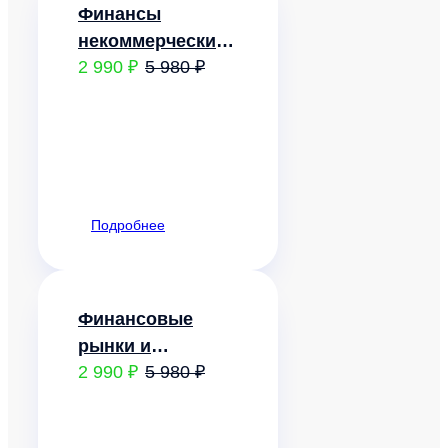
Финансы
некоммерческих
2 990 ₽
5 980 ₽
организаций
Подробнее
Финансовые
рынки и
2 990 ₽
5 980 ₽
институты