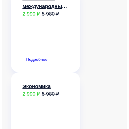
международный
2 990 ₽
5 980 ₽
бизнес
Подробнее
Экономика
2 990 ₽
5 980 ₽