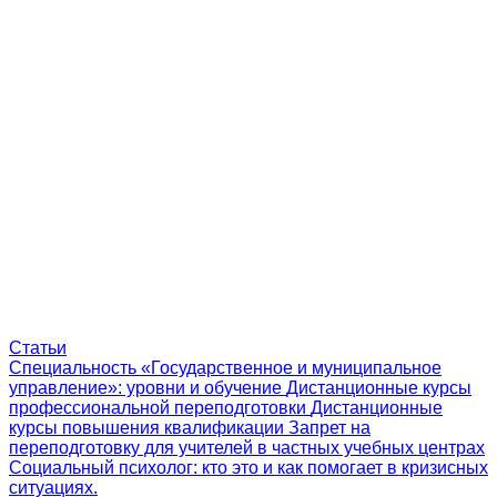
Статьи
Специальность «Государственное и муниципальное
управление»: уровни и обучение
Дистанционные курсы
профессиональной переподготовки
Дистанционные
курсы повышения квалификации
Запрет на
переподготовку для учителей в частных учебных центрах
Социальный психолог: кто это и как помогает в кризисных
ситуациях.