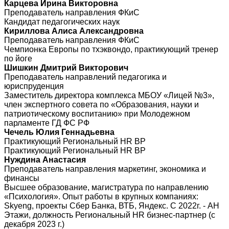
Карцева Ирина Викторовна
Преподаватель направления ФКиС
Кандидат педагогических наук
Кириллова Алиса Александровна
Преподаватель направления ФКиС
Чемпионка Европы по тхэквондо, практикующий тренер
по йоге
Шишкин Дмитрий Викторович
Преподаватель направлений педагогика и
юриспруденция
Заместитель директора комплекса МБОУ «Лицей №3»,
член экспертного совета по «Образования, науки и
патриотическому воспитанию» при Молодежном
парламенте ГД ФС РФ
Чечель Юлия Геннадьевна
Практикующий Региональный HR BP
Практикующий Региональный HR BP
Нуждина Анастасия
Преподаватель направления маркетинг, экономика и
финансы
Высшее образование, магистратура по направлению
«Психология». Опыт работы в крупных компаниях:
Skyeng, проекты Сбер Банка, ВТБ, Яндекс. С 2022г. - АН
Этажи, должность Региональный HR бизнес-партнер (с
декабря 2023 г.)