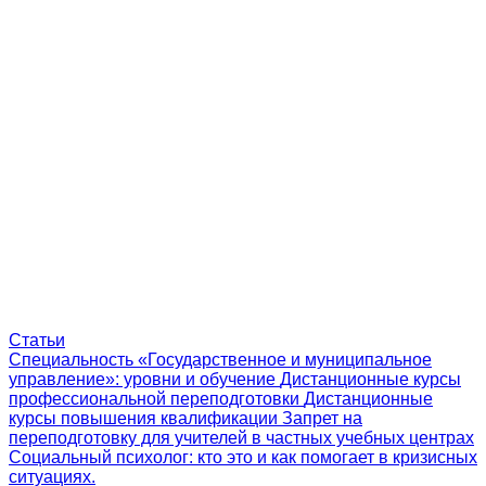
Статьи
Специальность «Государственное и муниципальное
управление»: уровни и обучение
Дистанционные курсы
профессиональной переподготовки
Дистанционные
курсы повышения квалификации
Запрет на
переподготовку для учителей в частных учебных центрах
Социальный психолог: кто это и как помогает в кризисных
ситуациях.