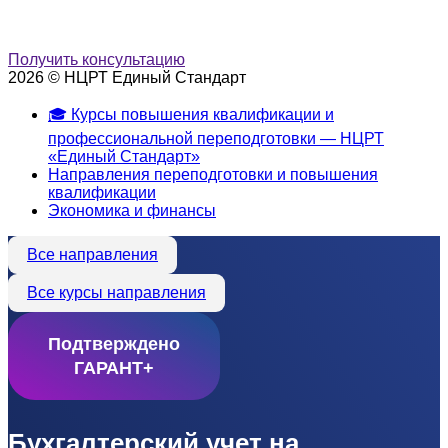
Получить консультацию
2026 © НЦРТ Единый Стандарт
🎓 Курсы повышения квалификации и
профессиональной переподготовки — НЦРТ
«Единый Стандарт»
Направления переподготовки и повышения
квалификации
Экономика и финансы
Все направления
Все курсы направления
Подтверждено
ГАРАНТ+
Бухгалтерский учет на