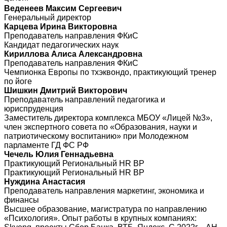
Веденеев Максим Сергеевич
Генеральный директор
Карцева Ирина Викторовна
Преподаватель направления ФКиС
Кандидат педагогических наук
Кириллова Алиса Александровна
Преподаватель направления ФКиС
Чемпионка Европы по тхэквондо, практикующий тренер
по йоге
Шишкин Дмитрий Викторович
Преподаватель направлений педагогика и
юриспруденция
Заместитель директора комплекса МБОУ «Лицей №3»,
член экспертного совета по «Образования, науки и
патриотическому воспитанию» при Молодежном
парламенте ГД ФС РФ
Чечель Юлия Геннадьевна
Практикующий Региональный HR BP
Практикующий Региональный HR BP
Нуждина Анастасия
Преподаватель направления маркетинг, экономика и
финансы
Высшее образование, магистратура по направлению
«Психология». Опыт работы в крупных компаниях: