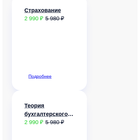
Страхование
2 990 ₽
5 980 ₽
Подробнее
Теория
бухгалтерского
2 990 ₽
5 980 ₽
учета