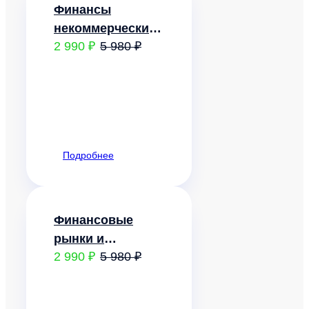
Финансы
некоммерческих
2 990 ₽
5 980 ₽
организаций
Подробнее
Финансовые
рынки и
2 990 ₽
5 980 ₽
институты