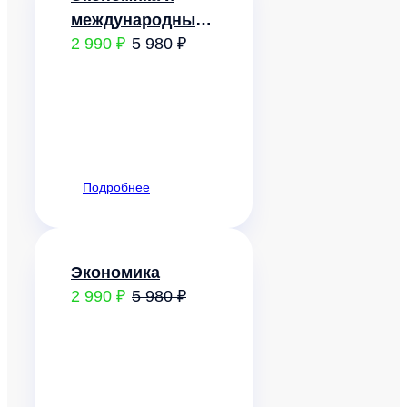
международный
2 990 ₽
5 980 ₽
бизнес
Подробнее
Экономика
2 990 ₽
5 980 ₽