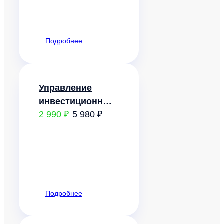
Подробнее
Управление
инвестиционным
2 990 ₽
5 980 ₽
проектом
Подробнее