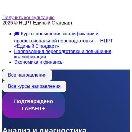
Получить консультацию
2026 © НЦРТ Единый Стандарт
🎓 Курсы повышения квалификации и
профессиональной переподготовки — НЦРТ
«Единый Стандарт»
Направления переподготовки и повышения
квалификации
Экономика и финансы
Все направления
Все курсы направления
Подтверждено
ГАРАНТ+
Анализ и диагностика