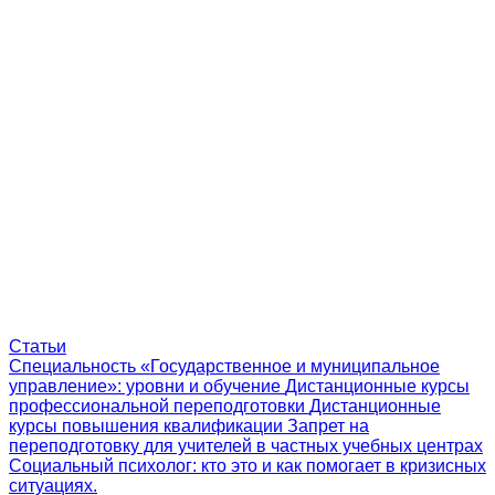
Статьи
Специальность «Государственное и муниципальное
управление»: уровни и обучение
Дистанционные курсы
профессиональной переподготовки
Дистанционные
курсы повышения квалификации
Запрет на
переподготовку для учителей в частных учебных центрах
Социальный психолог: кто это и как помогает в кризисных
ситуациях.