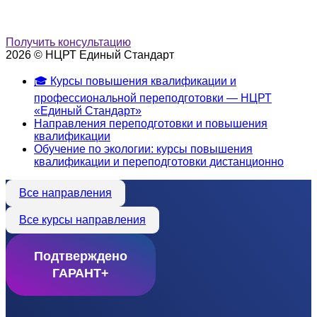
Получить консультацию
2026 © НЦРТ Единый Стандарт
🎓 Курсы повышения квалификации и
профессиональной переподготовки — НЦРТ
«Единый Стандарт»
Направления переподготовки и повышения
квалификации
Обучение по экологии: курсы повышения
квалификации и переподготовки дистанционно
Все направления
Все курсы направления
Подтверждено
ГАРАНТ+