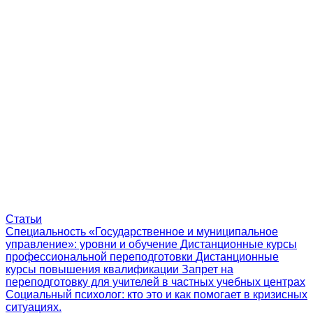
Статьи
Специальность «Государственное и муниципальное
управление»: уровни и обучение
Дистанционные курсы
профессиональной переподготовки
Дистанционные
курсы повышения квалификации
Запрет на
переподготовку для учителей в частных учебных центрах
Социальный психолог: кто это и как помогает в кризисных
ситуациях.