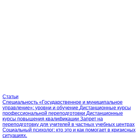
Статьи
Специальность «Государственное и муниципальное
управление»: уровни и обучение
Дистанционные курсы
профессиональной переподготовки
Дистанционные
курсы повышения квалификации
Запрет на
переподготовку для учителей в частных учебных центрах
Социальный психолог: кто это и как помогает в кризисных
ситуациях.