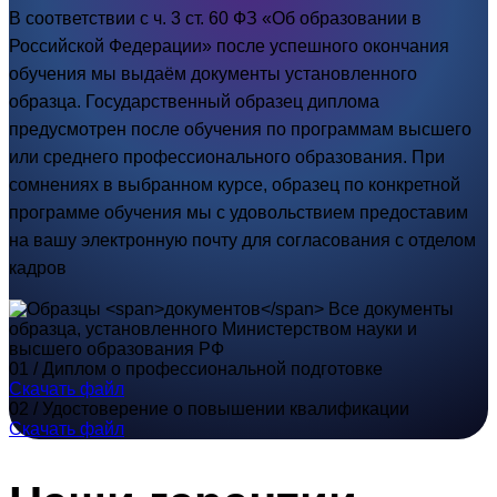
В соответствии с ч. 3 ст. 60 ФЗ «Об образовании в
Российской Федерации» после успешного окончания
обучения мы выдаём документы установленного
образца. Государственный образец диплома
предусмотрен после обучения по программам высшего
или среднего профессионального образования. При
сомнениях в выбранном курсе, образец по конкретной
программе обучения мы с удовольствием предоставим
на вашу электронную почту для согласования с отделом
кадров
Все документы
образца, установленного Министерством науки и
высшего образования РФ
01 /
Диплом о профессиональной подготовке
Cкачать файл
02 /
Удостоверение о повышении квалификации
Cкачать файл