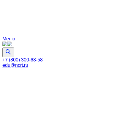
Меню
+7 (800) 300-68-58
edu@ncrt.ru