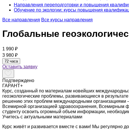
Направления переподготовки и повышения квалифи
Обучение по экологии: курсы повышения квалификац
Все направления
Все курсы направления
Глобальные геоэкологиче
1 990 ₽
3 980 ₽
72 часа
Оставить заявку
Подтверждено
ГАРАНТ+
Курс, созданный по материалам новейших международных 
геоэкологические проблемы, развивающиеся в результате
решению этих проблем международными организациями —
Всемирной организацией здравоохранения, Всемирным фо
студенту освоить огромный объем информации, необходим
Учитесь с актуальными материалами
Курс живёт и развивается вместе с вами! Мы регулярно 