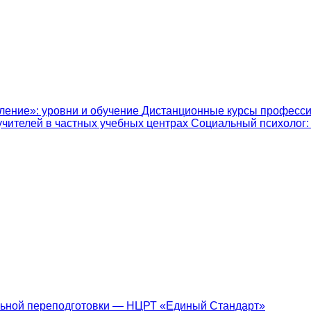
ление»: уровни и обучение
Дистанционные курсы професси
учителей в частных учебных центрах
Социальный психолог: к
ьной переподготовки — НЦРТ «Единый Стандарт»