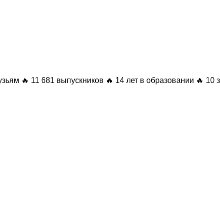
узьям
🔥 11 681 выпускников
🔥 14 лет в образовании
🔥 10 