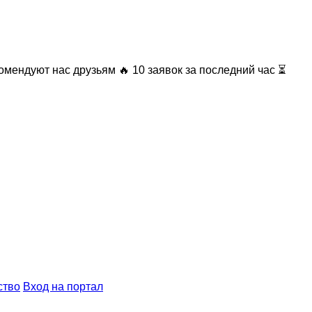
омендуют нас друзьям
🔥 10 заявок за последний час ⏳
ство
Вход на портал