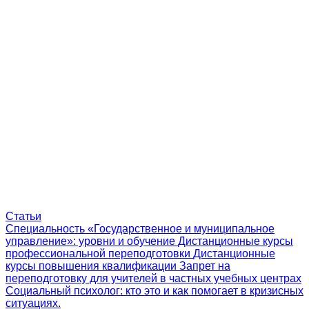
Статьи
Специальность «Государственное и муниципальное
управление»: уровни и обучение
Дистанционные курсы
профессиональной переподготовки
Дистанционные
курсы повышения квалификации
Запрет на
переподготовку для учителей в частных учебных центрах
Социальный психолог: кто это и как помогает в кризисных
ситуациях.