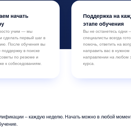
аем начать
Поддержка на ка
ру
этапе обучения
росто учим — мы
Вы не останетесь одни
м сделать первый шаг в
специалисты всегда гот
ию. После обучения вы
помочь, ответить на воп
 поддержку в поиске
направить вас в нужном
 советы по резюме и
направлении на любом 
ке к собеседованиям.
курса.
лификации – каждую неделю. Начать можно в любой момент.
бучение.