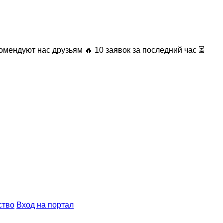
омендуют нас друзьям
🔥 10 заявок за последний час ⏳
ство
Вход на портал