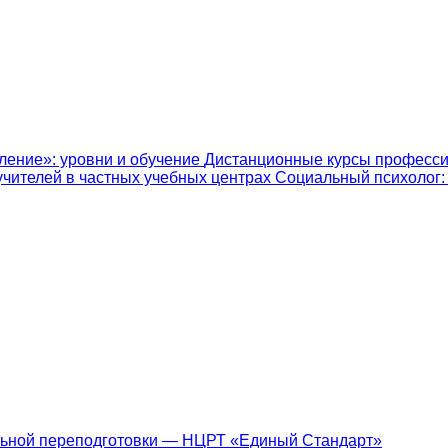
ление»: уровни и обучение
Дистанционные курсы професси
учителей в частных учебных центрах
Социальный психолог: к
ьной переподготовки — НЦРТ «Единый Стандарт»