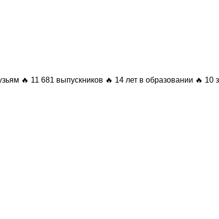
узьям
🔥 11 681 выпускников
🔥 14 лет в образовании
🔥 10 