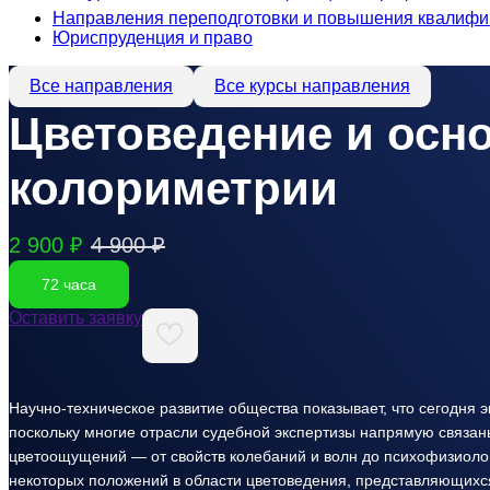
Направления переподготовки и повышения квалифи
Юриспруденция и право
Все направления
Все курсы направления
Цветоведение и осн
колориметрии
2 900 ₽
4 900 ₽
72 часа
Оставить заявку
Научно-техническое развитие общества показывает, что сегодня
поскольку многие отрасли судебной экспертизы напрямую связан
цветоощущений — от свойств колебаний и волн до психофизиолог
некоторых положений в области цветоведения, представляющихс