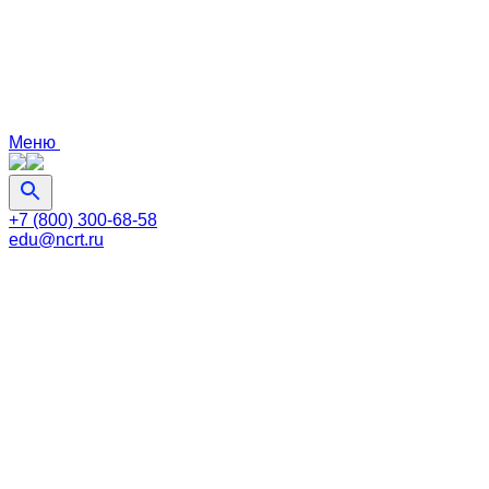
Меню
+7 (800) 300-68-58
edu@ncrt.ru