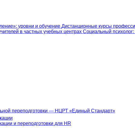
ление»: уровни и обучение
Дистанционные курсы професси
учителей в частных учебных центрах
Социальный психолог: к
ьной переподготовки — НЦРТ «Единый Стандарт»
кации
ации и переподготовки для HR