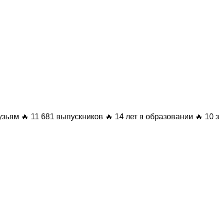
узьям
🔥 11 681 выпускников
🔥 14 лет в образовании
🔥 10 