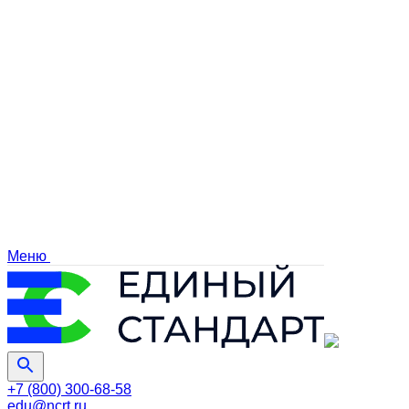
Меню
+7 (800) 300-68-58
edu@ncrt.ru