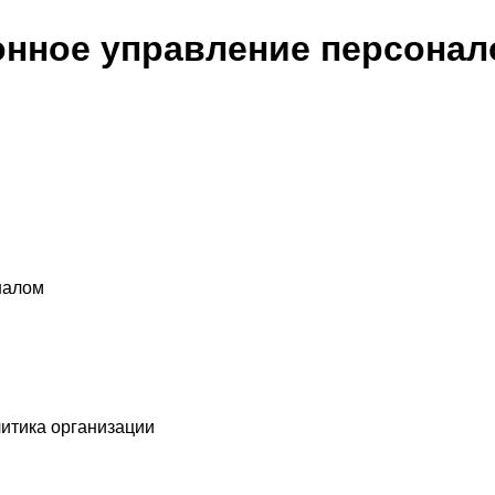
онное управление персона
налом
литика организации