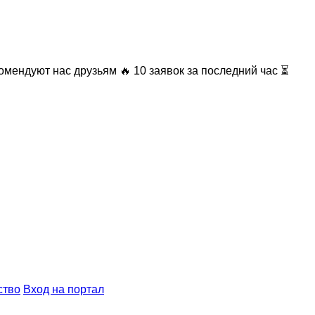
омендуют нас друзьям
🔥 10 заявок за последний час ⏳
ство
Вход на портал