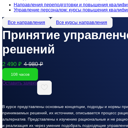
Направления переподготовки и повышения квалифи
Управление персоналом: курсы повышения квалифик
Все направления
Все курсы направления
Принятие управленч
решений
2 490 ₽
4 980 ₽
108 часов
Оставить заявку
В курсе представлены основные концепции, подходы и нормы при
принимаемых решений, их источники, описывается процесс рацио
альтернатив. Представлены к изучению рациональные и не рацио
и реализация их через умение подобрать подходящие управленче