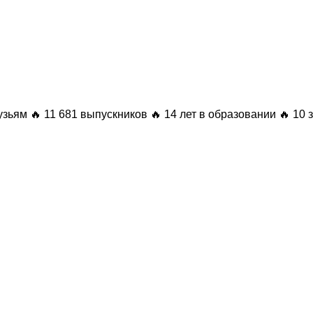
узьям
🔥 11 681 выпускников
🔥 14 лет в образовании
🔥 10 