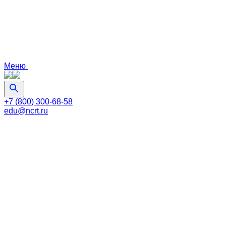
Меню
+7 (800) 300-68-58
edu@ncrt.ru