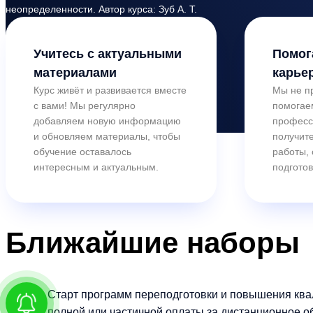
неопределенности. Автор курса: Зуб А. Т.
Учитесь с актуальными
Помог
материалами
карье
Курс живёт и развивается вместе
Мы не п
с вами! Мы регулярно
помогае
добавляем новую информацию
професс
и обновляем материалы, чтобы
получите
обучение оставалось
работы,
интересным и актуальным.
подготов
Ближайшие
наборы
Старт программ переподготовки и повышения ква
полной или частичной оплаты за дистанционное о