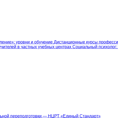
ление»: уровни и обучение
Дистанционные курсы професси
учителей в частных учебных центрах
Социальный психолог: к
ьной переподготовки — НЦРТ «Единый Стандарт»