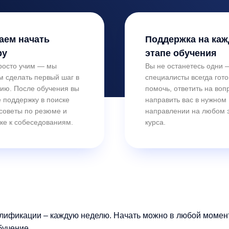
аем начать
Поддержка на ка
ру
этапе обучения
росто учим — мы
Вы не останетесь одни
м сделать первый шаг в
специалисты всегда гот
ию. После обучения вы
помочь, ответить на воп
 поддержку в поиске
направить вас в нужном
 советы по резюме и
направлении на любом 
ке к собеседованиям.
курса.
лификации – каждую неделю. Начать можно в любой момент.
бучение.