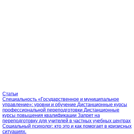
Статьи
Специальность «Государственное и муниципальное
управление»: уровни и обучение
Дистанционные курсы
профессиональной переподготовки
Дистанционные
курсы повышения квалификации
Запрет на
переподготовку для учителей в частных учебных центрах
Социальный психолог: кто это и как помогает в кризисных
ситуациях.