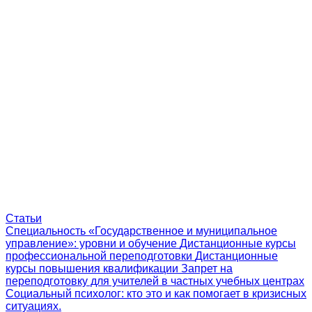
Статьи
Специальность «Государственное и муниципальное
управление»: уровни и обучение
Дистанционные курсы
профессиональной переподготовки
Дистанционные
курсы повышения квалификации
Запрет на
переподготовку для учителей в частных учебных центрах
Социальный психолог: кто это и как помогает в кризисных
ситуациях.