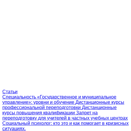
Статьи
Специальность «Государственное и муниципальное
управление»: уровни и обучение
Дистанционные курсы
профессиональной переподготовки
Дистанционные
курсы повышения квалификации
Запрет на
переподготовку для учителей в частных учебных центрах
Социальный психолог: кто это и как помогает в кризисных
ситуациях.