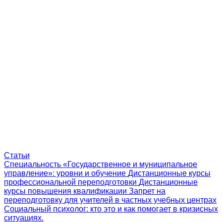
Статьи
Специальность «Государственное и муниципальное
управление»: уровни и обучение
Дистанционные курсы
профессиональной переподготовки
Дистанционные
курсы повышения квалификации
Запрет на
переподготовку для учителей в частных учебных центрах
Социальный психолог: кто это и как помогает в кризисных
ситуациях.