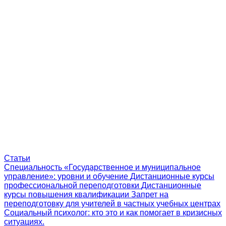
Статьи
Специальность «Государственное и муниципальное
управление»: уровни и обучение
Дистанционные курсы
профессиональной переподготовки
Дистанционные
курсы повышения квалификации
Запрет на
переподготовку для учителей в частных учебных центрах
Социальный психолог: кто это и как помогает в кризисных
ситуациях.