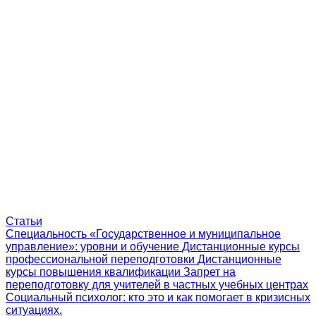
Статьи
Специальность «Государственное и муниципальное
управление»: уровни и обучение
Дистанционные курсы
профессиональной переподготовки
Дистанционные
курсы повышения квалификации
Запрет на
переподготовку для учителей в частных учебных центрах
Социальный психолог: кто это и как помогает в кризисных
ситуациях.