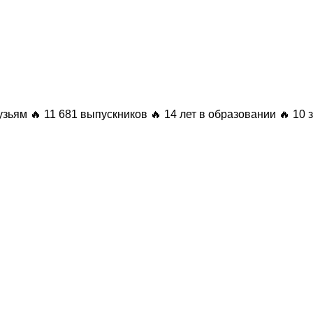
узьям
🔥 11 681 выпускников
🔥 14 лет в образовании
🔥 10 