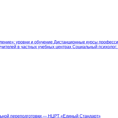
ление»: уровни и обучение
Дистанционные курсы професси
учителей в частных учебных центрах
Социальный психолог: к
ьной переподготовки — НЦРТ «Единый Стандарт»