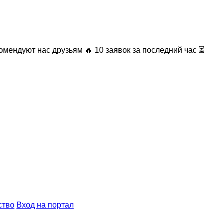
омендуют нас друзьям
🔥 10 заявок за последний час ⏳
ство
Вход на портал