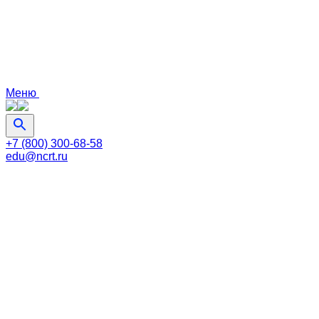
Меню
+7 (800) 300-68-58
edu@ncrt.ru