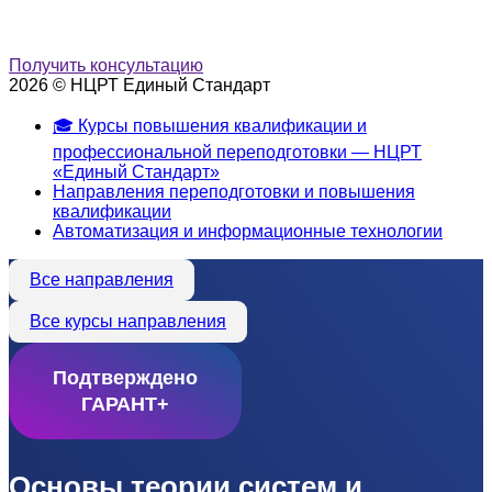
Получить консультацию
2026 © НЦРТ Единый Стандарт
🎓 Курсы повышения квалификации и
профессиональной переподготовки — НЦРТ
«Единый Стандарт»
Направления переподготовки и повышения
квалификации
Автоматизация и информационные технологии
Все направления
Все курсы направления
Подтверждено
ГАРАНТ+
Основы теории систем и