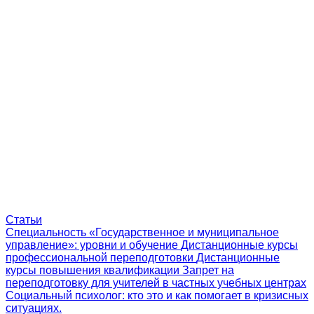
Статьи
Специальность «Государственное и муниципальное
управление»: уровни и обучение
Дистанционные курсы
профессиональной переподготовки
Дистанционные
курсы повышения квалификации
Запрет на
переподготовку для учителей в частных учебных центрах
Социальный психолог: кто это и как помогает в кризисных
ситуациях.