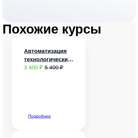
Похожие курсы
Автоматизация
технологических
3 400 ₽
5 400 ₽
процессов и
системы
автоматического
управления
Подробнее