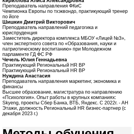
Кириллова Алиса Александровна
Преподаватель направления ФКиС
Чемпионка Европы по тхэквондо, практикующий тренер
по йоге
Шишкин Дмитрий Викторович
Преподаватель направлений педагогика и
юриспруденция
Заместитель директора комплекса МБОУ «Лицей №3»,
член экспертного совета по «Образования, науки и
патриотическому воспитанию» при Молодежном
парламенте ГД ФС РФ
Чечель Юлия Геннадьевна
Практикующий Региональный HR BP
Практикующий Региональный HR BP
Нуждина Анастасия
Преподаватель направления маркетинг, экономика и
финансы
Высшее образование, магистратура по направлению
«Психология». Опыт работы в крупных компаниях:
Skyeng, проекты Сбер Банка, ВТБ, Яндекс. С 2022г. - АН
Этажи, должность Региональный HR бизнес-партнер (с
декабря 2023 г.)
Методы
обучения