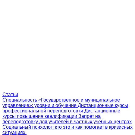
Статьи
Специальность «Государственное и муниципальное
управление»: уровни и обучение
Дистанционные курсы
профессиональной переподготовки
Дистанционные
курсы повышения квалификации
Запрет на
переподготовку для учителей в частных учебных центрах
Социальный психолог: кто это и как помогает в кризисных
ситуациях.