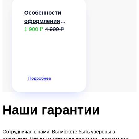
Особенности
оформления
1 900 ₽
4 900 ₽
кадровых
документов и
регулирования
труда
дистанционных
(удаленных)
Подробнее
работников и
лиц, работающих
на дому
Наши
гарантии
Сотрудничая с нами, Вы можете быть уверены в