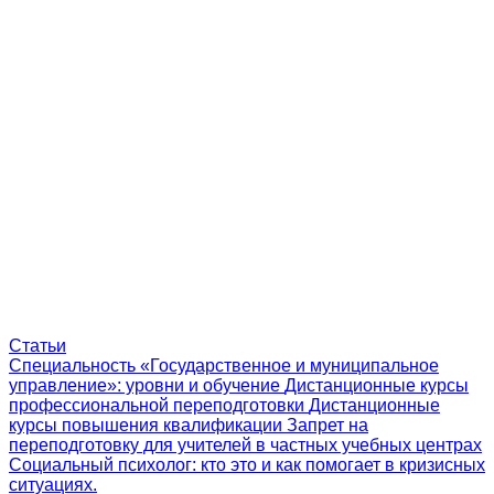
Статьи
Специальность «Государственное и муниципальное
управление»: уровни и обучение
Дистанционные курсы
профессиональной переподготовки
Дистанционные
курсы повышения квалификации
Запрет на
переподготовку для учителей в частных учебных центрах
Социальный психолог: кто это и как помогает в кризисных
ситуациях.