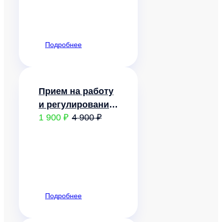
права
мобилизованных
граждан
Подробнее
Прием на работу
и регулирование
1 900 ₽
4 900 ₽
труда
сотрудников,
работающих
вахтовым
методом
Подробнее