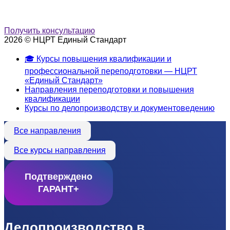
Получить консультацию
2026 © НЦРТ Единый Стандарт
🎓 Курсы повышения квалификации и
профессиональной переподготовки — НЦРТ
«Единый Стандарт»
Направления переподготовки и повышения
квалификации
Курсы по делопроизводству и документоведению
Все направления
Все курсы направления
Подтверждено
ГАРАНТ+
Делопроизводство в