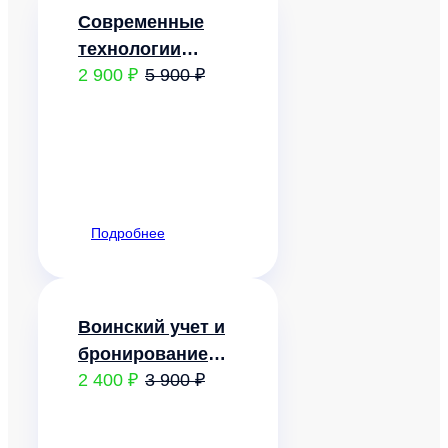
Современные
технологии
2 900 ₽
5 900 ₽
документационного
обеспечения
управления
Подробнее
Воинский учет и
бронирование
2 400 ₽
3 900 ₽
граждан,
пребывающих в
запасе. Трудовые