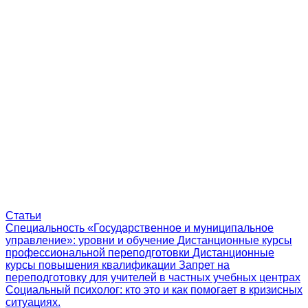
Статьи
Специальность «Государственное и муниципальное
управление»: уровни и обучение
Дистанционные курсы
профессиональной переподготовки
Дистанционные
курсы повышения квалификации
Запрет на
переподготовку для учителей в частных учебных центрах
Социальный психолог: кто это и как помогает в кризисных
ситуациях.