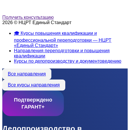
Получить консультацию
2026 © НЦРТ Единый Стандарт
🎓 Курсы повышения квалификации и
профессиональной переподготовки — НЦРТ
«Единый Стандарт»
Направления переподготовки и повышения
квалификации
Курсы по делопроизводству и документоведению
Все направления
Все курсы направления
Подтверждено
ГАРАНТ+
Делопроизводство в