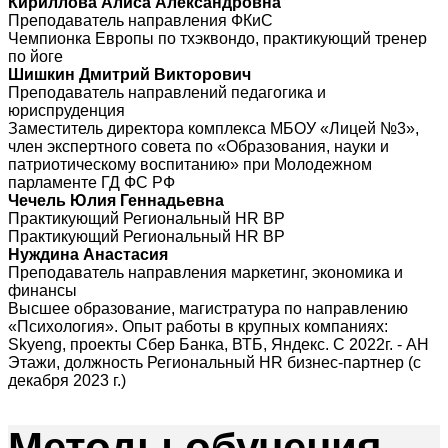
Кириллова Алиса Александровна
Преподаватель направления ФКиС
Чемпионка Европы по тхэквондо, практикующий тренер
по йоге
Шишкин Дмитрий Викторович
Преподаватель направлений педагогика и
юриспруденция
Заместитель директора комплекса МБОУ «Лицей №3»,
член экспертного совета по «Образования, науки и
патриотическому воспитанию» при Молодежном
парламенте ГД ФС РФ
Чечель Юлия Геннадьевна
Практикующий Региональный HR BP
Практикующий Региональный HR BP
Нуждина Анастасия
Преподаватель направления маркетинг, экономика и
финансы
Высшее образование, магистратура по направлению
«Психология». Опыт работы в крупных компаниях:
Skyeng, проекты Сбер Банка, ВТБ, Яндекс. С 2022г. - АН
Этажи, должность Региональный HR бизнес-партнер (с
декабря 2023 г.)
Методы
обучения