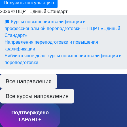
Получить консультацию
2026 © НЦРТ Единый Стандарт
🎓 Курсы повышения квалификации и
профессиональной переподготовки — НЦРТ «Единый
Стандарт»
Направления переподготовки и повышения
квалификации
Библиотечное дело: курсы повышения квалификации и
переподготовки
Все направления
Все курсы направления
Подтверждено
ГАРАНТ+