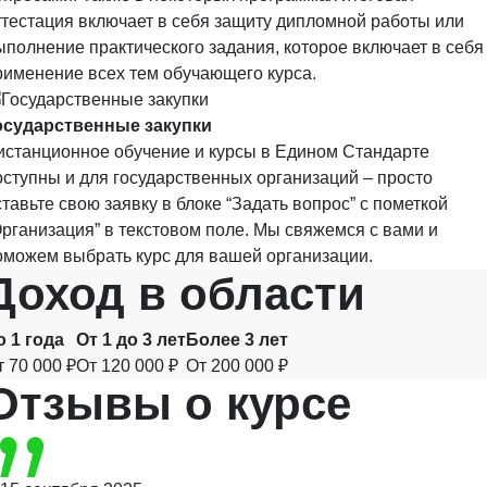
ттестация включает в себя защиту дипломной работы или
ыполнение практического задания, которое включает в себя
рименение всех тем обучающего курса.
осударственные закупки
истанционное обучение и курсы в Едином Стандарте
оступны и для государственных организаций – просто
ставьте свою заявку в блоке “Задать вопрос” с пометкой
Организация” в текстовом поле. Мы свяжемся с вами и
оможем выбрать курс для вашей организации.
Доход
в области
о 1 года
От 1 до 3 лет
Более 3 лет
т 70 000 ₽
От 120 000 ₽
От 200 000 ₽
Отзывы
о курсе