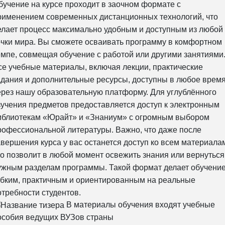
бучение на курсе проходит в заочном формате с
рименением современных дистанционных технологий, что
елает процесс максимально удобным и доступным из любой
очки мира. Вы сможете осваивать программу в комфортном
емпе, совмещая обучение с работой или другими занятиями
се учебные материалы, включая лекции, практические
адания и дополнительные ресурсы, доступны в любое врем
ерез нашу образовательную платформу. Для углублённого
зучения предметов предоставляется доступ к электронным
иблиотекам «Юрайт» и «Знаниум» с огромным выбором
рофессиональной литературы. Важно, что даже после
авершения курса у вас останется доступ ко всем материала
то позволит в любой момент освежить знания или вернуться
ужным разделам программы. Такой формат делает обучени
ибким, практичным и ориентированным на реальные
отребности студентов.
В материалы обучения входят учебные
особия ведущих ВУЗов страны