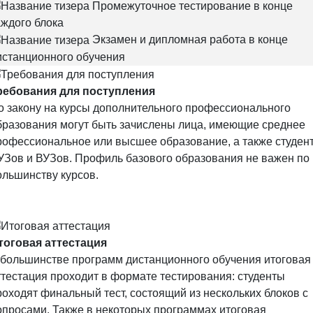
Промежуточное тестирование в конце
аждого блока
Экзамен и дипломная работа в конце
истанционного обучения
ребования для поступления
о закону на курсы дополнительного профессионального
бразования могут быть зачислены лица, имеющие среднее
рофессиональное или высшее образование, а также студен
УЗов и ВУЗов. Профиль базового образования не важен по
ольшинству курсов.
тоговая аттестация
 большинстве программ дистанционного обучения итоговая
ттестация проходит в формате тестирования: студенты
роходят финальный тест, состоящий из нескольких блоков с
опросами. Также в некоторых программах итоговая