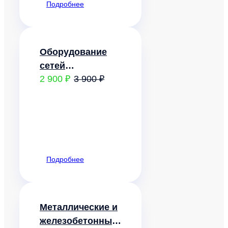
Подробнее
Оборудование
сетей
2 900 ₽
3 900 ₽
газораспределения
и
газопотребления
Подробнее
Металлические и
железобетонные