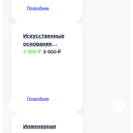
Подробнее
Искусственные
основания
2 900 ₽
3 900 ₽
зданий и
сооружений на
просадочных
грунтах
Подробнее
Инженерная