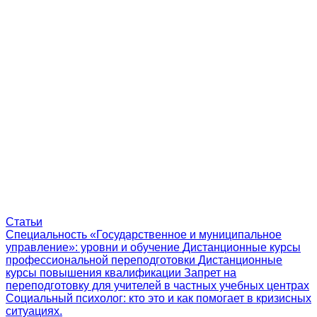
Статьи
Специальность «Государственное и муниципальное
управление»: уровни и обучение
Дистанционные курсы
профессиональной переподготовки
Дистанционные
курсы повышения квалификации
Запрет на
переподготовку для учителей в частных учебных центрах
Социальный психолог: кто это и как помогает в кризисных
ситуациях.