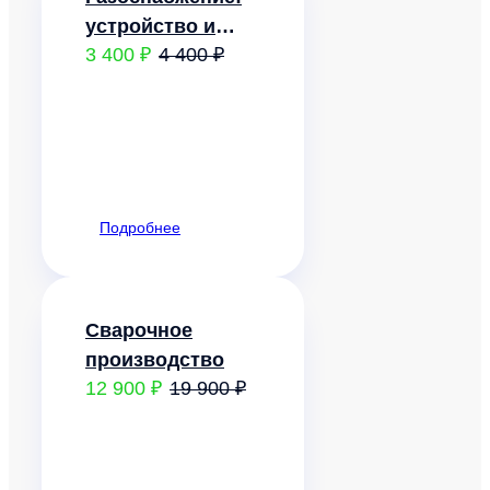
устройство и
3 400 ₽
4 400 ₽
эксплуатация
газового
хозяйства
Подробнее
Сварочное
производство
12 900 ₽
19 900 ₽